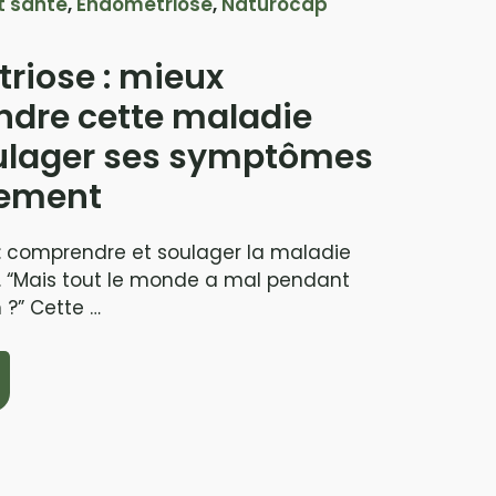
t santé
,
Endométriose
,
Naturocap
riose : mieux
dre cette maladie
ulager ses symptômes
lement
: comprendre et soulager la maladie
. “Mais tout le monde a mal pendant
 ?” Cette …