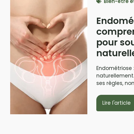
Bien-être e
Endomét
compren
pour so
naturel
Endométriose 
naturellement
ses règles, non
Lire l'article