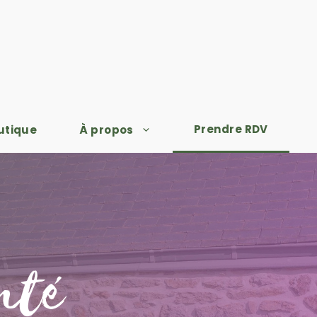
Prendre RDV
utique
À propos
nté