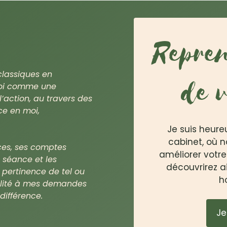
Repren
classiques en
de v
 moi comme une
’action, au travers des
ce en moi,
Je suis heure
cabinet, où n
ces, ses comptes
améliorer votre
 séance et les
découvrirez a
 pertinence de tel ou
h
ilité à mes demandes
 différence.
Je