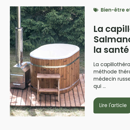
Bien-être e
La capil
Salmanof
la santé
La capillothér
méthode théra
médecin russe
qui …
Lire l'article