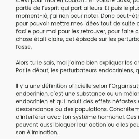
C’est pour moi en courant. En voiture aussi, p
partie de l’esprit qui part ailleurs. Et puis le 
moment-là, j’ai rien pour noter. Donc peut-êt
pour pouvoir mettre mes idées tout de suite 
facile pour moi pour les retrouver, pour faire
chose était claire, cet épisode sur les perturba
fasse.
Alors tu le sais, moi j’aime bien expliquer 
Par le début, les perturbateurs endocriniens, 
Il y a une définition officielle selon l’Organi
endocrinien, c’est une substance ou un mélan
endocrinien et qui induit des effets néfastes
descendance ou des populations. Concrètem
d’interférer avec ton système hormonal. Ces
peuvent aussi bloquer leur action ou elles pe
son élimination.