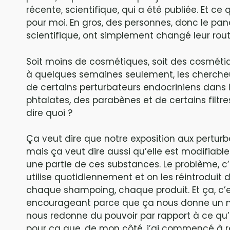
récente, scientifique, qui a été publiée. Et c
pour moi. En gros, des personnes, donc le pan
scientifique, ont simplement changé leur rou
Soit moins de cosmétiques, soit des cosmétiqu
à quelques semaines seulement, les chercheu
de certains perturbateurs endocriniens dans 
phtalates, des parabènes et de certains filt
dire quoi ?
Ça veut dire que notre exposition aux perturb
mais ça veut dire aussi qu’elle est modifiabl
une partie de ces substances. Le problème, c’
utilise quotidiennement et on les réintroduit
chaque shampoing, chaque produit. Et ça, c’e
encourageant parce que ça nous donne un mo
nous redonne du pouvoir par rapport à ce qu’
pour ça que, de mon côté, j’ai commencé à