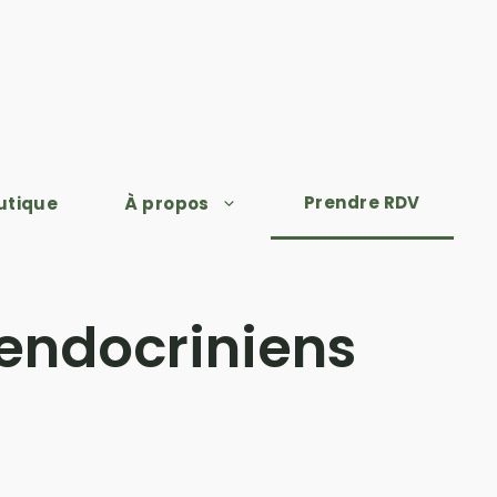
Prendre RDV
utique
À propos
 endocriniens