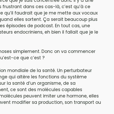
arce que je suis concentrée donc il y a une
plus frustrant dans ces cas-là, c’est qu’à ce
re qu’il faudrait que je me mette aux vocaux
quand elles sortent. Ça serait beaucoup plus
 ces épisodes de podcast. En tout cas, une
teurs endocriniens, eh bien il fallait que je le
les choses simplement. Donc on va commencer
qu’est-ce que c’est ?
sation mondiale de la santé. Un perturbateur
ge qui altère les fonctions du système
 sur la santé d’un organisme, de sa
ent, ce sont des molécules capables
 molécules peuvent imiter une hormone, elles
uvent modifier sa production, son transport ou